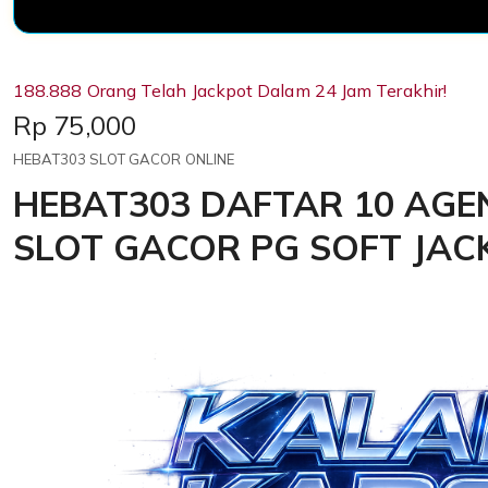
188.888 Orang Telah Jackpot Dalam 24 Jam Terakhir!
Price:
Rp 75,000
HEBAT303 SLOT GACOR ONLINE
HEBAT303 DAFTAR 10 AGE
SLOT GACOR PG SOFT JAC