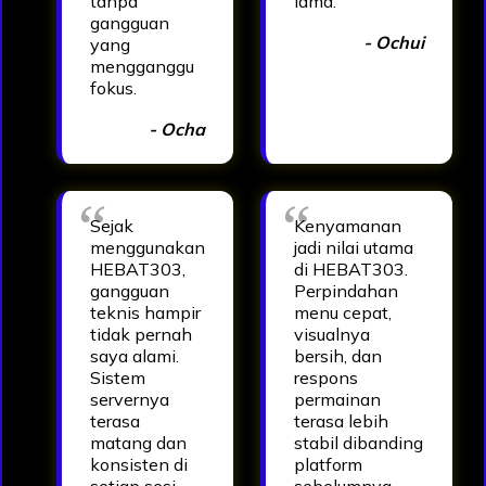
tanpa
lama.
gangguan
- Ochui
yang
mengganggu
fokus.
- Ocha
Sejak
Kenyamanan
menggunakan
jadi nilai utama
HEBAT303,
di HEBAT303.
gangguan
Perpindahan
teknis hampir
menu cepat,
tidak pernah
visualnya
saya alami.
bersih, dan
Sistem
respons
servernya
permainan
terasa
terasa lebih
matang dan
stabil dibanding
konsisten di
platform